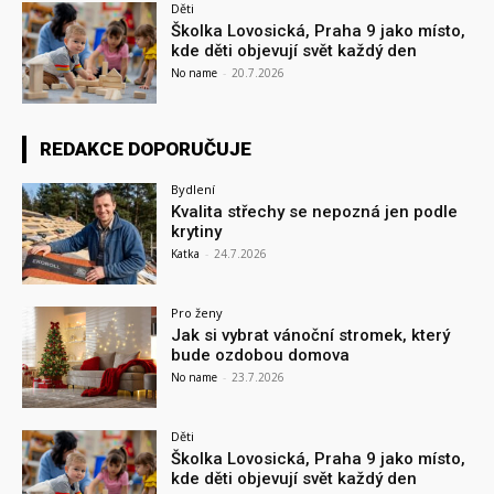
Děti
Školka Lovosická, Praha 9 jako místo,
kde děti objevují svět každý den
No name
-
20.7.2026
REDAKCE DOPORUČUJE
Bydlení
Kvalita střechy se nepozná jen podle
krytiny
Katka
-
24.7.2026
Pro ženy
Jak si vybrat vánoční stromek, který
bude ozdobou domova
No name
-
23.7.2026
Děti
Školka Lovosická, Praha 9 jako místo,
kde děti objevují svět každý den