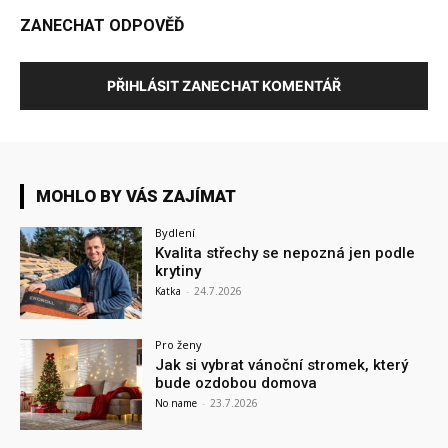
ZANECHAT ODPOVĚĎ
PŘIHLÁSIT ZANECHAT KOMENTÁŘ
MOHLO BY VÁS ZAJÍMAT
Bydlení
Kvalita střechy se nepozná jen podle
krytiny
Katka
-
24.7.2026
Pro ženy
Jak si vybrat vánoční stromek, který
bude ozdobou domova
No name
-
23.7.2026