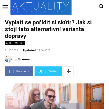
AKTUALITY
zpravodajství
Vyplatí se pořídit si skútr? Jak si
stojí tato alternativní varianta
dopravy
AUTO MOTO
21.10.2022
Updated:
21.10.2022
By
No name
Facebook
Twitter