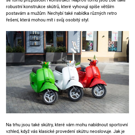
se tomu přizpůsobit i konstrukci. Naproti tomu jsou zde také
robustní konstrukce skútrů, které vyhovují spíše větším
postavám a mužům. Nechybí také nabídka různých retro
řešení, která mohou mít i svůj osobitý styl.
Na trhu jsou také skútry, které vám mohu nabídnout sportovní
vzhled, když vás klasické provedení skútru neoslovuje. Jak je