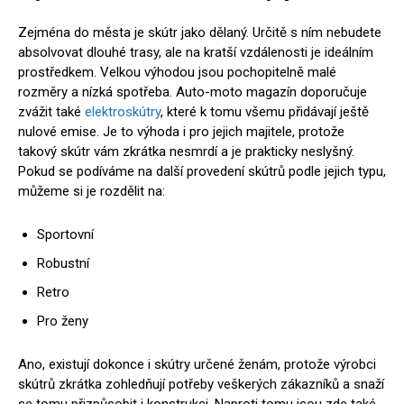
Zejména do města je skútr jako dělaný. Určitě s ním nebudete
absolvovat dlouhé trasy, ale na kratší vzdálenosti je ideálním
prostředkem. Velkou výhodou jsou pochopitelně malé
rozměry a nízká spotřeba. Auto-moto magazín doporučuje
zvážit také
elektroskútry
, které k tomu všemu přidávají ještě
nulové emise. Je to výhoda i pro jejich majitele, protože
takový skútr vám zkrátka nesmrdí a je prakticky neslyšný.
Pokud se podíváme na další provedení skútrů podle jejich typu,
můžeme si je rozdělit na:
Sportovní
Robustní
Retro
Pro ženy
Ano, existují dokonce i skútry určené ženám, protože výrobci
skútrů zkrátka zohledňují potřeby veškerých zákazníků a snaží