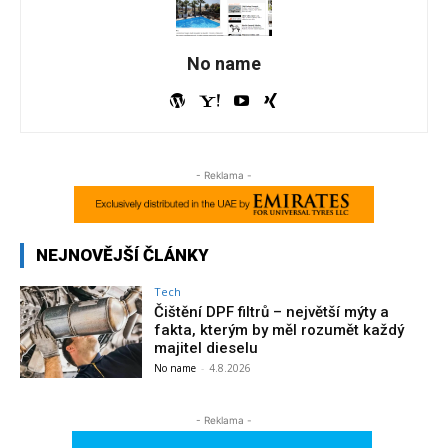
No name
- Reklama -
NEJNOVĚJŠÍ ČLÁNKY
Tech
Čištění DPF filtrů – největší mýty a
fakta, kterým by měl rozumět každý
majitel dieselu
No name
-
4.8.2026
- Reklama -