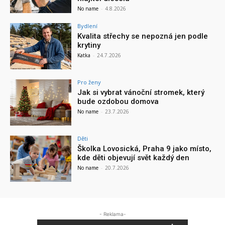
No name
-
4.8.2026
Bydlení
Kvalita střechy se nepozná jen podle
krytiny
Katka
-
24.7.2026
Pro ženy
Jak si vybrat vánoční stromek, který
bude ozdobou domova
No name
-
23.7.2026
Děti
Školka Lovosická, Praha 9 jako místo,
kde děti objevují svět každý den
No name
-
20.7.2026
- Reklama-