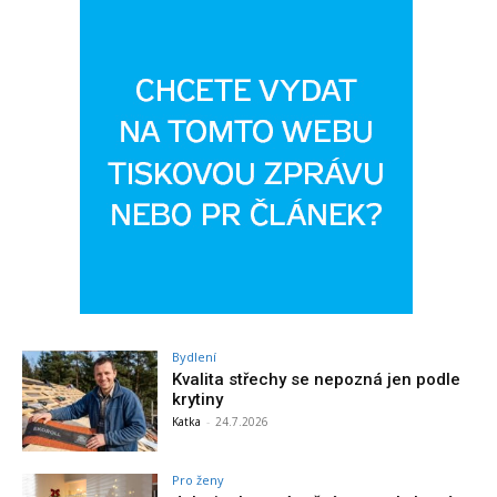
Bydlení
Kvalita střechy se nepozná jen podle
krytiny
Katka
-
24.7.2026
Pro ženy