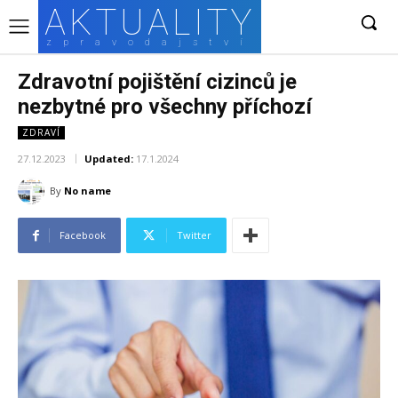
AKTUALITY
zpravodajství
Zdravotní pojištění cizinců je
nezbytné pro všechny příchozí
ZDRAVÍ
27.12.2023
Updated:
17.1.2024
By
No name
Facebook
Twitter