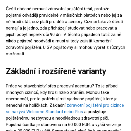
Čeští občané nemusí zdravotní pojištění řešit, protože
pojistné odvádějí pravidelně v měsíčních platbách nebo jej za
ně hradí stát, což platí pro děti a seniory. Cizinci takové štěstí
nemají a je jedno, zda přicházejí studovat nebo pracovat a
jejich pobyt nepřekročí 90 dní. V těchto případech totiž za ně
nikdo pojistné neodvádí a musí si tedy zajistit komerční
zdravotní pojištění. U SV pojišťovny si mohou vybrat z různých
možností.
Základní i rozšířené varianty
Práce ve stavebnictví přes pracovní agenturu? To je případ
mnohých cizinců, kdy hrozí riziko zranění. Mohou také
onemocnět, proto potřebují mít sjednané pojištění, které je
nenechá na holičkách. Základní
zdravotní pojištění pro cizince
se nazývá Welcome Standard nebo Plus
a poskytuje
pojištěnému nezbytnou a neodkladnou zdravotní péči.
Pojistná částka je stanovena na 60 000 EUR, u vyšší verze je