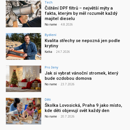
Tech
Čištění DPF filtrů – největší mýty a
fakta, kterým by měl rozumět každý
majitel dieselu
No name
-
4.8.2026
Bydlení
Kvalita střechy se nepozná jen podle
krytiny
Katka
-
24.7.2026
Pro ženy
Jak si vybrat vánoční stromek, který
bude ozdobou domova
No name
-
23.7.2026
Děti
Školka Lovosická, Praha 9 jako místo,
kde děti objevují svět každý den
No name
-
20.7.2026