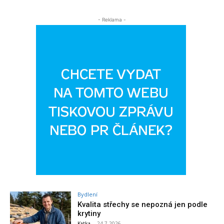
- Reklama -
Bydlení
Kvalita střechy se nepozná jen podle
krytiny
Katka
-
24.7.2026