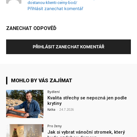
dostanou-klienti-cerny-bod/
Přihlásit zanechat komentář
ZANECHAT ODPOVĚĎ
PŘIHLÁSIT ZANECHAT KOMENTÁŘ
MOHLO BY VÁS ZAJÍMAT
Bydlení
Kvalita střechy se nepozná jen podle
krytiny
Katka
-
24.7.2026
Pro ženy
Jak si vybrat vánoční stromek, který