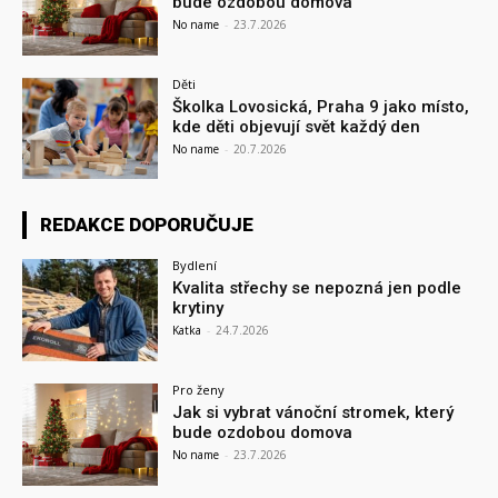
bude ozdobou domova
No name
-
23.7.2026
Děti
Školka Lovosická, Praha 9 jako místo,
kde děti objevují svět každý den
No name
-
20.7.2026
REDAKCE DOPORUČUJE
Bydlení
Kvalita střechy se nepozná jen podle
krytiny
Katka
-
24.7.2026
Pro ženy
Jak si vybrat vánoční stromek, který
bude ozdobou domova
No name
-
23.7.2026