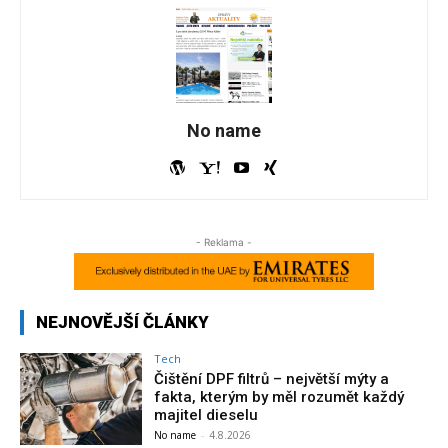
No name
- Reklama -
NEJNOVĚJŠÍ ČLÁNKY
Tech
Čištění DPF filtrů – největší mýty a
fakta, kterým by měl rozumět každý
majitel dieselu
No name
-
4.8.2026