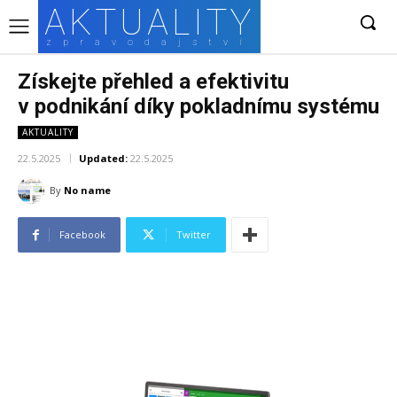
AKTUALITY
zpravodajství
Získejte přehled a efektivitu
v podnikání díky pokladnímu systému
AKTUALITY
22.5.2025
Updated:
22.5.2025
By
No name
Facebook
Twitter