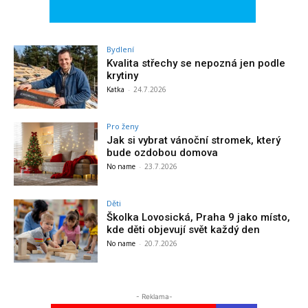
Bydlení
Kvalita střechy se nepozná jen podle
krytiny
Katka
-
24.7.2026
Pro ženy
Jak si vybrat vánoční stromek, který
bude ozdobou domova
No name
-
23.7.2026
Děti
Školka Lovosická, Praha 9 jako místo,
kde děti objevují svět každý den
No name
-
20.7.2026
- Reklama-