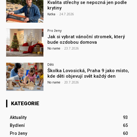
Kvalita střechy se nepozná jen podle
krytiny
Katka
-
24.7.2026
Pro ženy
Jak si vybrat vánoční stromek, který
bude ozdobou domova
No name
-
23.7.2026
Děti
Školka Lovosická, Praha 9 jako místo,
kde děti objevují svět každý den
No name
-
20.7.2026
KATEGORIE
Aktuality
93
Bydlení
65
Pro ženy
60