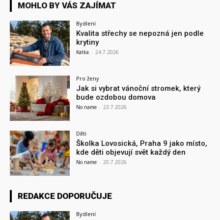
MOHLO BY VÁS ZAJÍMAT
Bydlení
Kvalita střechy se nepozná jen podle
krytiny
Katka
-
24.7.2026
Pro ženy
Jak si vybrat vánoční stromek, který
bude ozdobou domova
No name
-
23.7.2026
Děti
Školka Lovosická, Praha 9 jako místo,
kde děti objevují svět každý den
No name
-
20.7.2026
REDAKCE DOPORUČUJE
Bydlení