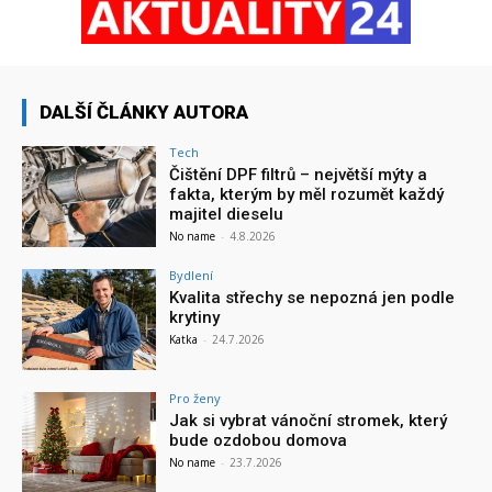
DALŠÍ ČLÁNKY AUTORA
Tech
Čištění DPF filtrů – největší mýty a
fakta, kterým by měl rozumět každý
majitel dieselu
No name
-
4.8.2026
Bydlení
Kvalita střechy se nepozná jen podle
krytiny
Katka
-
24.7.2026
Pro ženy
Jak si vybrat vánoční stromek, který
bude ozdobou domova
No name
-
23.7.2026