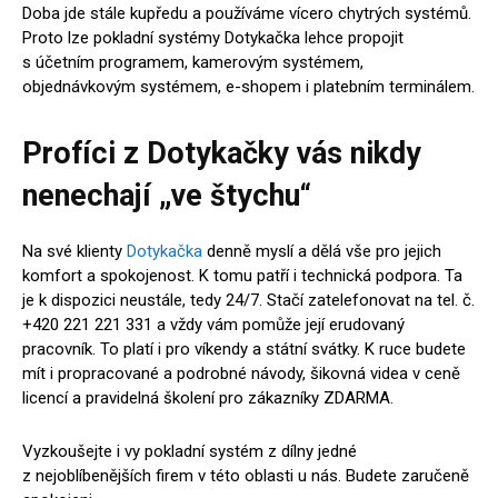
Doba jde stále kupředu a používáme vícero chytrých systémů.
Proto lze pokladní systémy Dotykačka lehce propojit
s účetním programem, kamerovým systémem,
objednávkovým systémem, e-shopem i platebním terminálem.
Profíci z Dotykačky vás nikdy
nenechají „ve štychu“
Na své klienty
Dotykačka
denně myslí a dělá vše pro jejich
komfort a spokojenost. K tomu patří i technická podpora. Ta
je k dispozici neustále, tedy 24/7. Stačí zatelefonovat na tel. č.
+420 221 221 331 a vždy vám pomůže její erudovaný
pracovník. To platí i pro víkendy a státní svátky. K ruce budete
mít i propracované a podrobné návody, šikovná videa v ceně
licencí a pravidelná školení pro zákazníky ZDARMA.
Vyzkoušejte i vy pokladní systém z dílny jedné
z nejoblíbenějších firem v této oblasti u nás. Budete zaručeně