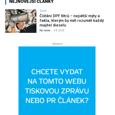
NEJNOVĚJŠÍ ČLÁNKY
Tech
Čištění DPF filtrů – největší mýty a
fakta, kterým by měl rozumět každý
majitel dieselu
No name
-
4.8.2026
- Reklama -