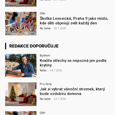
Děti
Školka Lovosická, Praha 9 jako místo,
kde děti objevují svět každý den
No name
-
20.7.2026
REDAKCE DOPORUČUJE
Bydlení
Kvalita střechy se nepozná jen podle
krytiny
Katka
-
24.7.2026
Pro ženy
Jak si vybrat vánoční stromek, který
bude ozdobou domova
No name
-
23.7.2026
Děti