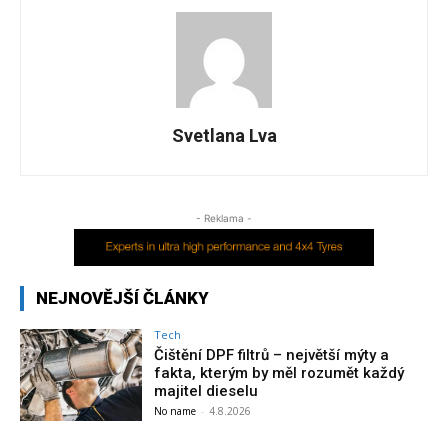
Svetlana Lva
- Reklama -
NEJNOVĚJŠÍ ČLÁNKY
Tech
Čištění DPF filtrů – největší mýty a
fakta, kterým by měl rozumět každý
majitel dieselu
No name
-
4.8.2026