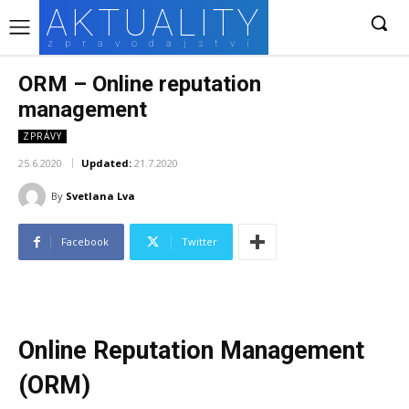
AKTUALITY
zpravodajství
ORM – Online reputation
management
ZPRÁVY
25.6.2020
Updated:
21.7.2020
By
Svetlana Lva
Facebook
Twitter
Online Reputation Management
(ORM)