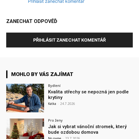
Přihlásit zanechat komentář
ZANECHAT ODPOVĚĎ
PŘIHLÁSIT ZANECHAT KOMENTÁŘ
MOHLO BY VÁS ZAJÍMAT
Bydlení
Kvalita střechy se nepozná jen podle
krytiny
Katka
-
24.7.2026
Pro ženy
Jak si vybrat vánoční stromek, který
bude ozdobou domova
No name
-
23.7.2026