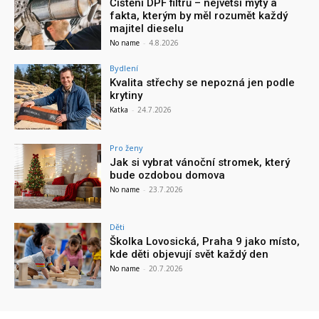
Čištění DPF filtrů – největší mýty a
fakta, kterým by měl rozumět každý
majitel dieselu
No name
-
4.8.2026
Bydlení
Kvalita střechy se nepozná jen podle
krytiny
Katka
-
24.7.2026
Pro ženy
Jak si vybrat vánoční stromek, který
bude ozdobou domova
No name
-
23.7.2026
Děti
Školka Lovosická, Praha 9 jako místo,
kde děti objevují svět každý den
No name
-
20.7.2026