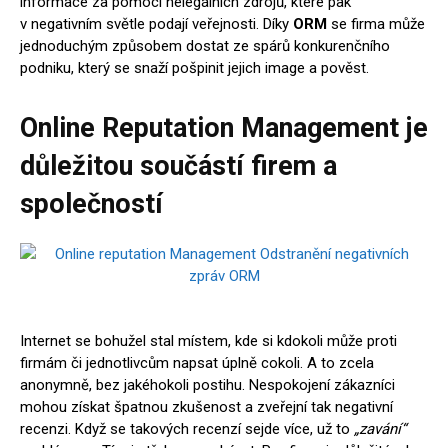
informace za pomoci nelegálních zdrojů, které pak
v negativním světle podají veřejnosti. Díky
ORM
se firma může
jednoduchým způsobem dostat ze spárů konkurenčního
podniku, který se snaží pošpinit jejich image a pověst.
Online Reputation Management je
důležitou součástí firem a
společností
Internet se bohužel stal místem, kde si kdokoli může proti
firmám či jednotlivcům napsat úplně cokoli. A to zcela
anonymně, bez jakéhokoli postihu. Nespokojení zákazníci
mohou získat špatnou zkušenost a zveřejní tak negativní
recenzi. Když se takových recenzí sejde více, už to
„zavání“